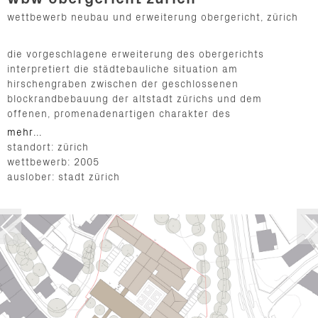
wettbewerb neubau und erweiterung obergericht, zürich
die vorgeschlagene erweiterung des obergerichts
interpretiert die städtebauliche situation am
hirschengraben zwischen der geschlossenen
blockrandbebauung der altstadt zürichs und dem
offenen, promenadenartigen charakter des
hirschengrabens in doppelter weise. einerseits passen
mehr...
sich die erweiterungen an den vorhandenen
standort: zürich
städtebaulichen maßstab der umgebung an,
wettbewerb: 2005
andererseits stärkt das neue ensemble den eindruck
auslober: stadt zürich
eines eigenständigen, freistehenden, öffentlichen
gebäudekomplexes an der nahtstelle zwischen
mittelalterlicher kernstadt und neuzeitlicher
stadterweiterung. die hohe durchlässigkeit, die
vernetzungen und die zahlreichen blickbeziehungen des
angrenzenden altstadtquartiers werden fortgeführt und
die erweiterungen behutsam in die historisch
gewachsene situation und die hanglage eingefügt.