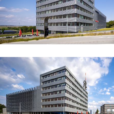
abgetrennter parkbereich mit fahrradstellplätzen platz
finden. ebenfalls werden von hier aus die zwölf
parkebenen erschlossen, die mittels eines split-level
systems eine maximale anzahl an stellplätzen in der
kubatur unterbringt.
auf der süd-west seite des gebäudes entsteht durch
den höhensprung zum berliner ring ein geschützter ort
mit aufentaltsqualität. hier knüpft der außenbereich an
den, für 2030, geplanten nahverkehr an. im vorderen
bereich erstrecken sich über sechs geschosse, jeweils
zwei büroeinheiten, die flexibel zusammengeschaltet
werden können. ein treppenhaus verbindet die
büroflächen auf kürzestem wege mit den einzelnen
parkebenen.
mit einer vorgehängten fassadenkonstruktion wird der
wandaufbau vereinfacht und die zwei gebäudeteile
optisch vereint. dabei ermöglicht die gewählte alu-
lamelle, dass sich die fassade flexibel an die
anforderungen der dahinterliegenden gebäudeteile
anpasst. im bereich des büroturms zeichnen sich die
fensterbänder und damit die geschosse ab. im bereich