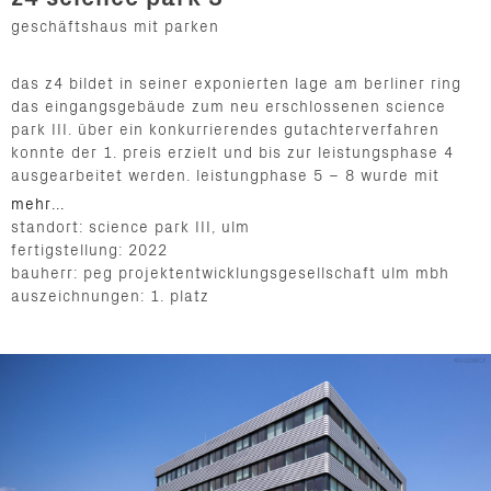
geschäftshaus mit parken
das z4 bildet in seiner exponierten lage am berliner ring
das eingangsgebäude zum neu erschlossenen science
park III. über ein konkurrierendes gutachterverfahren
konnte der 1. preis erzielt und bis zur leistungsphase 4
ausgearbeitet werden. leistungphase 5 – 8 wurde mit
einer teilbeauftragung und künstlerischer Oberleitung
mehr...
weiterhin begleitet.
standort: science park III, ulm
fertigstellung: 2022
der klar strukturierte baukörper vereint büroflächen
bauherr: peg projektentwicklungsgesellschaft ulm mbh
über 3300 m², eine erweiterung der nahversorgung
auszeichnungen: 1. platz
durch ein bäckerei-café, sowie 363 neue parklätze im
angegliederten systemparkhaus. entwurflicher
grundgedanke war, einen homogenen, kompakten
baukörper zu schaffen, der sowohl wirtschaftlich
optimiert als auch gestalterisch dem prominenten ort
gerecht wird. die topographie überwindet das gebäude
durch einen klar ausgebildeten sockel, in dem die
bäckerei, eine zusätzliche Mietfläche und weiterer