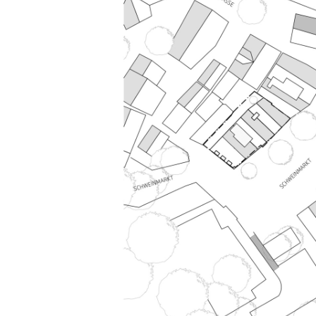
materialkonzept
aufnahme altstadttypischer materialien
dach biberschwanzdeckung rotbraun
wand strukturierter kalkputz, feine farbnuancen
fenster heimische hölzer
erdgeschosszone
kleine gewerbeflächen sind typisch für die altsta
möglichst hohe nutzungsvielfalt
geforderte stellplätze werden stark gebündelt