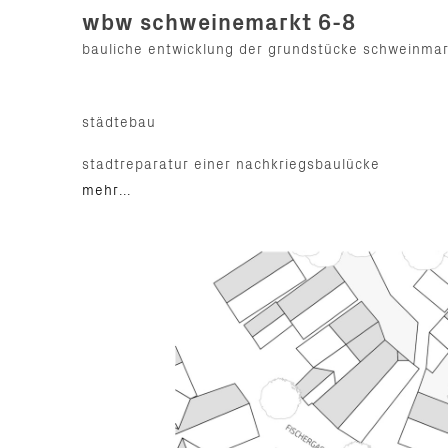
wbw schweinemarkt 6-8
bauliche entwicklung der grundstücke schweinmar
städtebau
stadtreparatur einer nachkriegsbaulücke
mehr...
einfügen der neubebauung durch aufnahme altsta
gebäudekörnung
wiederherstellung der giebelständigkeit
zergliederung des volumens in 3 wahrnehmbare b
gebäude
klare formensprache, lochfassaden mit ruhiger gl