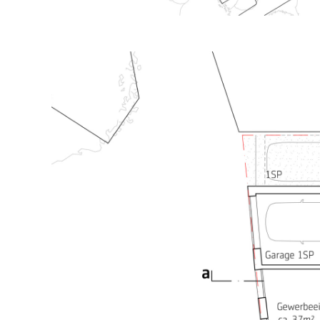
grundsätzlich wird empfohlen zur stärkung der st
materialkonzept erdgeschosszone die stellplatzan