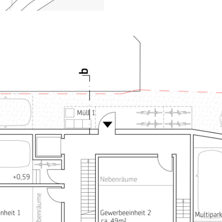
ädtebaulich wichtigen
zahl zu reduzieren