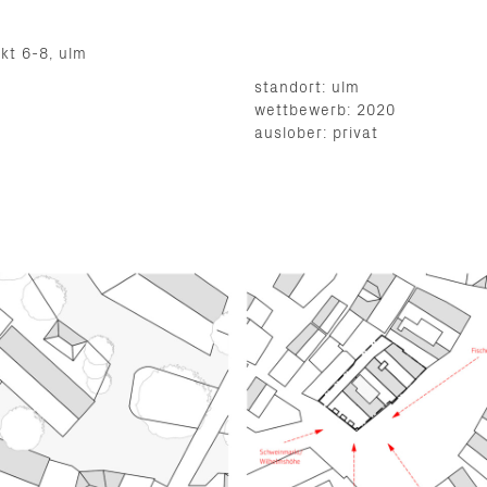
kt 6-8, ulm
standort: ulm
wettbewerb: 2020
auslober: privat
dttypischer
aukörper
iederung