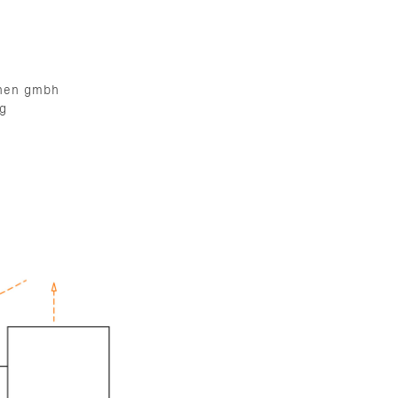
hnen gmbh
g