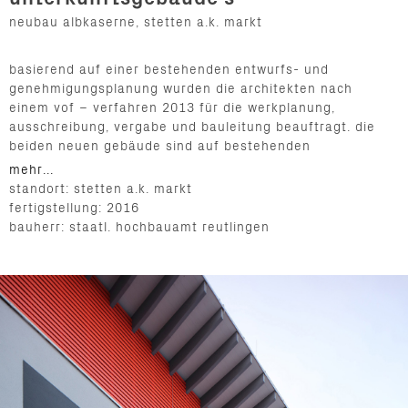
neubau albkaserne, stetten a.k. markt
basierend auf einer bestehenden entwurfs- und
genehmigungsplanung wurden die architekten nach
einem vof – verfahren 2013 für die werkplanung,
ausschreibung, vergabe und bauleitung beauftragt. die
beiden neuen gebäude sind auf bestehenden
kellergeschossen aufgebaut. im fall des gebäudes s1
mehr...
wurde der erdgeschoss–bestand teilweise in den
standort: stetten a.k. markt
neubau integriert.
fertigstellung: 2016
bauherr: staatl. hochbauamt reutlingen
zur herstellung der erdbebensicherheit wurden beide
untergeschosse statisch ertüchtigt. angrenzende
erdüberdeckte bunkeranlagen wurden zurückgebaut.
bedingt durch die hohe schadstoffbelastung des
bestandes sowie dem höchst sensiblen it–knotenpunkt
im gebäude s1 ist der abbruch als selektiver rückbau
erfolgt. aufgrund von mangelhafter bausubstanz
musste im gebäude s1 eine betonsanierung der decke