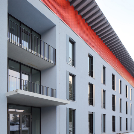
über dem untergschoss erfolgen.
bei den neubauten handelt es sich um massivbauten.
tragende bauteile sind aus stahlbeton und mauerwerk
erstellt. das dachgeschoss ist als aufgeständerte
leichtbau-holzkonstruktion mit pultdach ausgeführt.
die beiden 3-geschossigen gebäude beinhalten
insgesamt 122 zimmer die als 2-spänner erschlossen
werden. im gebäude s1 befinden sich sicherheitsräume,
die besonderer baulicher behandlung bedurften.